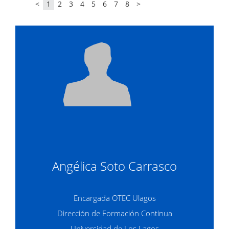
<
1
2
3
4
5
6
7
8
>
Angélica Soto Carrasco
Encargada OTEC Ulagos
Dirección de Formación Continua
Universidad de Los Lagos