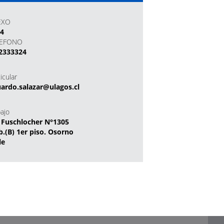
EXO
24
LEFONO
2333324
icular
ardo.salazar@ulagos.cl
bajo
 Fuschlocher N°1305
b.(B) 1er piso. Osorno
le