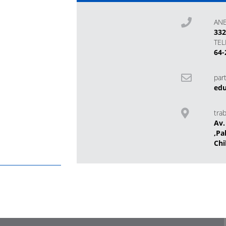
AN
33
TE
64-
part
edu
tra
Av.
,Pa
Chi