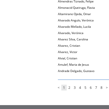
Almendras Tiznado, Felipe
Almonacid Queiruga, Flavia
Altamirano Ojeda, Omar
Alvarado Angulo, Verónica
Alvarado Mellado, Lucila
Alvarado, Verónica
Alvarez Silva, Carolina
Alvarez, Cristian
Alvarez, Victor
Alvial, Cristian
Amulef, Maria de Jesus
Andrade Delgado, Gustavo
<
1
2
3
4
5
6
7
8
>