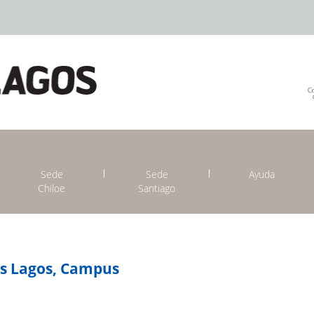
Sede
Sede
Ayuda
Chiloe
Santiago
os Lagos, Campus