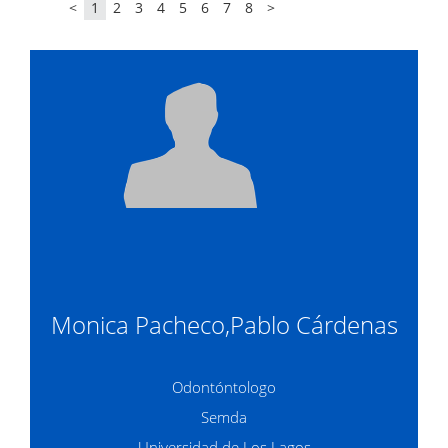
<
1
2
3
4
5
6
7
8
>
Monica Pacheco,Pablo Cárdenas
Odontóntologo
Semda
Universidad de Los Lagos