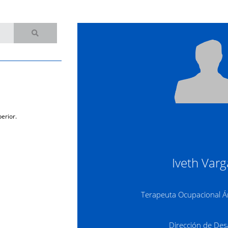
erior.
Iveth Varg
Terapeuta Ocupacional Ár
Dirección de De