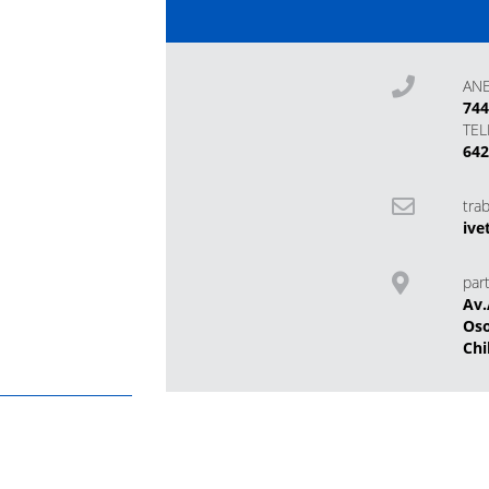
AN
74
TE
64
tra
ive
part
Av.
Os
Chi