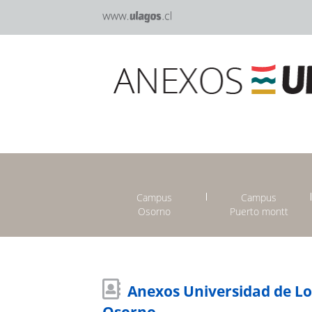
Campus
Campus
Osorno
Puerto montt
Anexos Universidad de L
Osorno