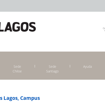
Sede
Sede
Ayuda
Chiloe
Santiago
os Lagos, Campus