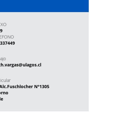
EXO
49
LEFONO
2337449
bajo
th.vargas@ulagos.cl
icular
Alc.Fuschlocher N°1305
orno
le