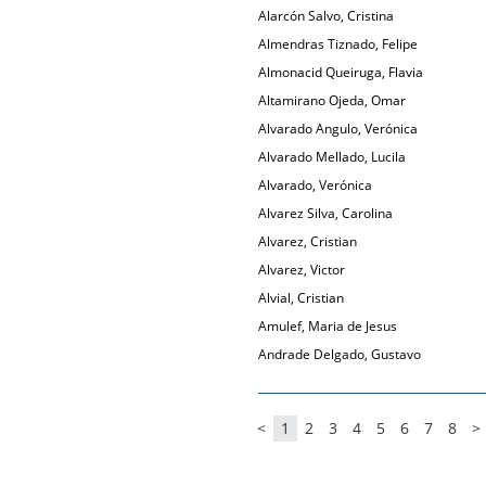
Alarcón Salvo, Cristina
Almendras Tiznado, Felipe
Almonacid Queiruga, Flavia
Altamirano Ojeda, Omar
Alvarado Angulo, Verónica
Alvarado Mellado, Lucila
Alvarado, Verónica
Alvarez Silva, Carolina
Alvarez, Cristian
Alvarez, Victor
Alvial, Cristian
Amulef, Maria de Jesus
Andrade Delgado, Gustavo
<
1
2
3
4
5
6
7
8
>