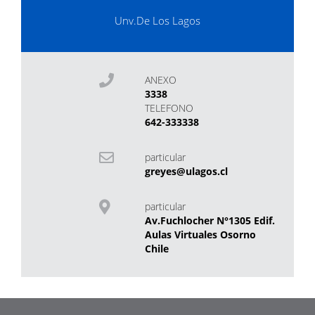
Unv.De Los Lagos
ANEXO
3338
TELEFONO
642-333338
particular
greyes@ulagos.cl
particular
Av.Fuchlocher N°1305 Edif.
Aulas Virtuales Osorno
Chile