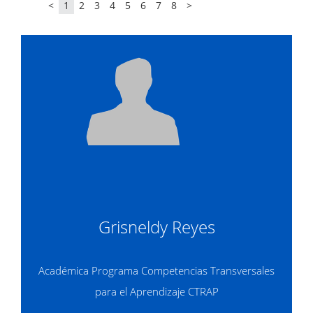
<
1
2
3
4
5
6
7
8
>
Grisneldy Reyes
Académica Programa Competencias Transversales
para el Aprendizaje CTRAP