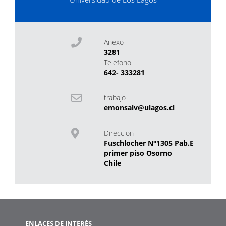
Anexo
3281
Telefono
642- 333281
trabajo
emonsalv@ulagos.cl
Direccion
Fuschlocher N°1305 Pab.E
primer piso Osorno
Chile
ENLACES DE INTERÉS