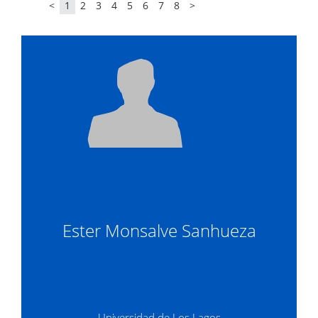
<
1
2
3
4
5
6
7
8
>
Ester Monsalve Sanhueza
Universidad de Los Lagos