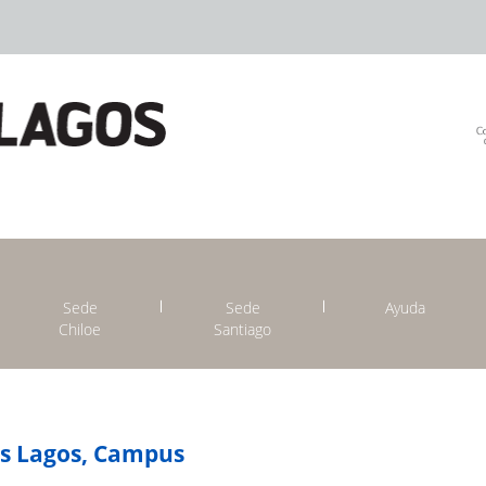
Sede
Sede
Ayuda
Chiloe
Santiago
os Lagos, Campus