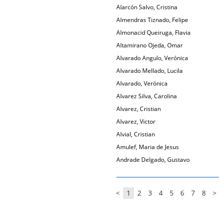
Alarcón Salvo, Cristina
Almendras Tiznado, Felipe
Almonacid Queiruga, Flavia
Altamirano Ojeda, Omar
Alvarado Angulo, Verónica
Alvarado Mellado, Lucila
Alvarado, Verónica
Alvarez Silva, Carolina
Alvarez, Cristian
Alvarez, Victor
Alvial, Cristian
Amulef, Maria de Jesus
Andrade Delgado, Gustavo
<
1
2
3
4
5
6
7
8
>