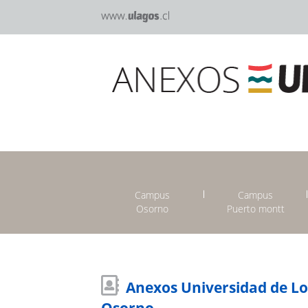
Campus
Campus
Osorno
Puerto montt
Anexos Universidad de L
Osorno