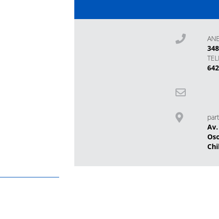
AN
34
TE
64
part
Av.
Os
Chi