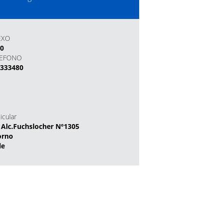
EXO
80
LEFONO
2333480
icular
 Alc.Fuchslocher N°1305
orno
le