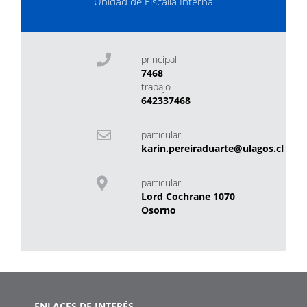
Unidad de Fiscalía Interna
principal
7468
trabajo
642337468
particular
karin.pereiraduarte@ulagos.cl
particular
Lord Cochrane 1070
Osorno
ENLACES DE INTERÉS