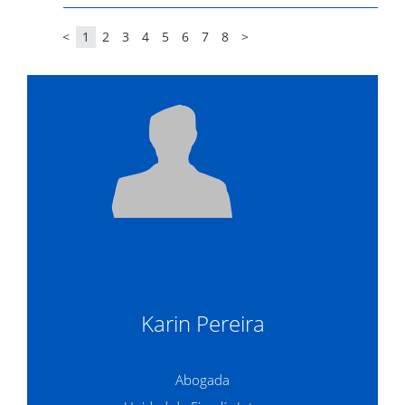
<
1
2
3
4
5
6
7
8
>
Karin Pereira
Abogada