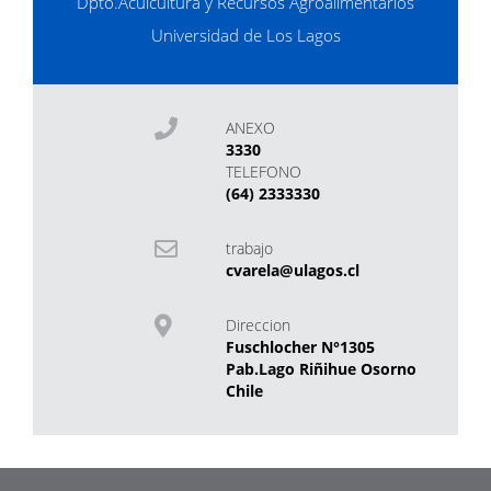
Dpto.Acuicultura y Recursos Agroalimentarios
Universidad de Los Lagos
ANEXO
3330
TELEFONO
(64) 2333330
trabajo
cvarela@ulagos.cl
Direccion
Fuschlocher N°1305
Pab.Lago Riñihue Osorno
Chile