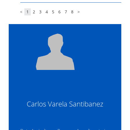
<
1
2
3
4
5
6
7
8
>
Carlos Varela Santibanez