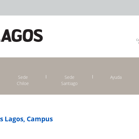
Sede
Sede
Ayuda
Chiloe
Santiago
os Lagos, Campus