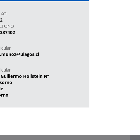
EXO
02
LEFONO
2337402
icular
s.munoz@ulagos.cl
icular
 Guillermo Hollstein Nº
sorno
le
orno