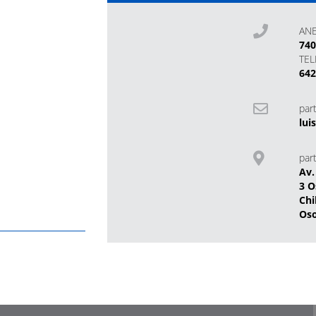
AN
74
TE
64
part
lui
part
Av.
3 O
Chi
Os