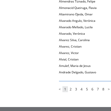
Almendras Tiznado, Felipe
Almonacid Queiruga, Flavia
Altamirano Ojeda, Omar
Alvarado Angulo, Verónica
Alvarado Mellado, Lucila
Alvarado, Verónica
Alvarez Silva, Carolina
Alvarez, Cristian
Alvarez, Victor
Alvial, Cristian
Amulef, Maria de Jesus
Andrade Delgado, Gustavo
<
1
2
3
4
5
6
7
8
>