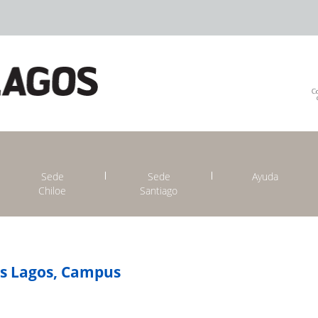
Sede
Sede
Ayuda
Chiloe
Santiago
os Lagos, Campus