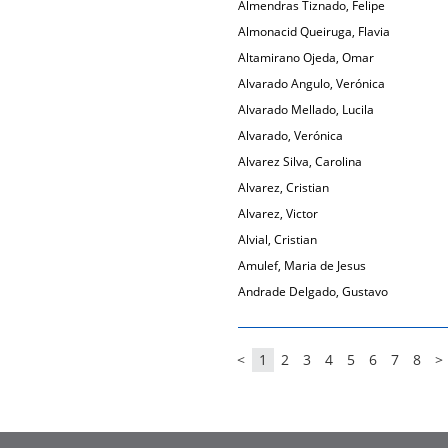
Almendras Tiznado, Felipe
Almonacid Queiruga, Flavia
Altamirano Ojeda, Omar
Alvarado Angulo, Verónica
Alvarado Mellado, Lucila
Alvarado, Verónica
Alvarez Silva, Carolina
Alvarez, Cristian
Alvarez, Victor
Alvial, Cristian
Amulef, Maria de Jesus
Andrade Delgado, Gustavo
<
1
2
3
4
5
6
7
8
>