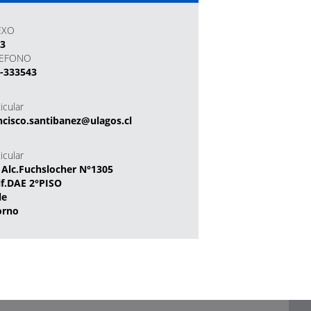
EXO
43
LEFONO
-333543
icular
ncisco.santibanez@ulagos.cl
icular
 Alc.Fuchslocher N°1305
if.DAE 2°PISO
le
orno