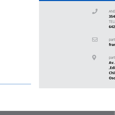
AN
35
TE
642
part
fra
part
Av.
,Ed
Chi
Os