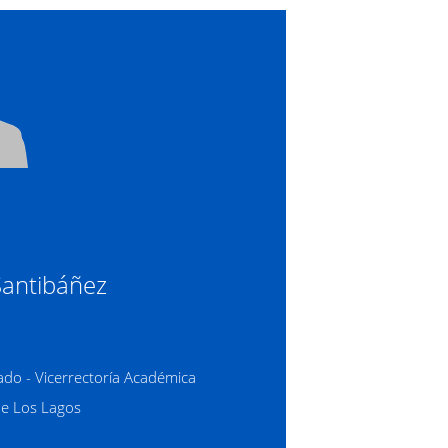
Santibáñez
ado - Vicerrectoría Académica
de Los Lagos