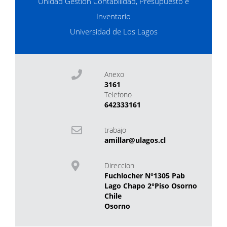
Unidad Gestión Contabilidad, Presupuesto e
Inventario
Universidad de Los Lagos
Anexo
3161
Telefono
642333161
trabajo
amillar@ulagos.cl
Direccion
Fuchlocher N°1305 Pab
Lago Chapo 2°Piso Osorno
Chile
Osorno