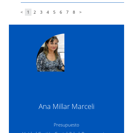
<
1
2
3
4
5
6
7
8
>
Ana Millar Marceli
Presupuesto