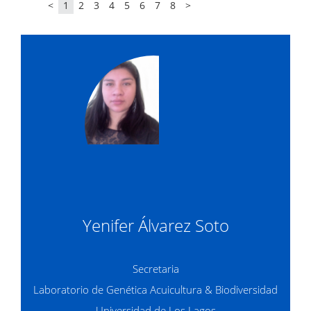
<
1
2
3
4
5
6
7
8
>
Yenifer Álvarez Soto
Secretaria
Laboratorio de Genética Acuicultura & Biodiversidad
Universidad de Los Lagos