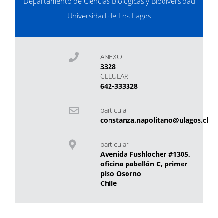
Departamento de Ciencias Biológicas y Biodiversidad
Universidad de Los Lagos
ANEXO
3328
CELULAR
642-333328
particular
constanza.napolitano@ulagos.cl
particular
Avenida Fushlocher #1305,
oficina pabellón C, primer
piso Osorno
Chile