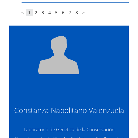
<
1
2
3
4
5
6
7
8
>
Constanza Napolitano Valenzuela
Laboratorio de Genética de la Conservación