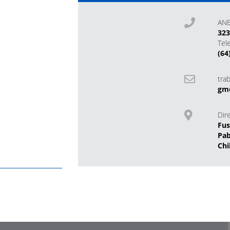
AN
32
Tel
(64
tra
gm
Dir
Fus
Pab
Chi