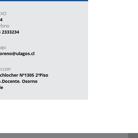
EXO
34
efono
) 2333234
bajo
oreno@ulagos.cl
eccion
chlocher Nº1305 2ºPiso
.Docente. Osorno
le