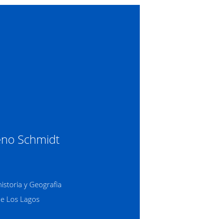
eno Schmidt
istoria y Geografia
de Los Lagos