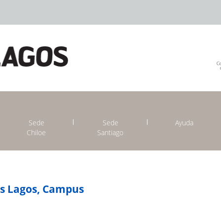
Sede
Sede
Ayuda
Chiloe
Santiago
os Lagos, Campus