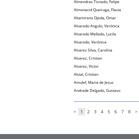
Almendras Tiznado, Felipe
Almonacid Queiruga, Flavia
Altamirano Ojeda, Omar
Alvarado Angulo, Verónica
Alvarado Mellado, Lucila
Alvarado, Verónica
Alvarez Silva, Carolina
Alvarez, Cristian
Alvarez, Victor
Alvial, Cristian
Amulef, Maria de Jesus
Andrade Delgado, Gustavo
<
1
2
3
4
5
6
7
8
>