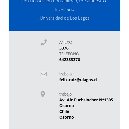
Unidad Gestión Contabilidad, Presupuesto e
Inventario
Universidad de Los Lagos
ANEXO
3376
TELEFONO
642333376
trabajo
felix.ruiz@ulagos.cl
trabajo
Av. Alc.Fuchslocher N°1305
Osorno
Chile
Osorno