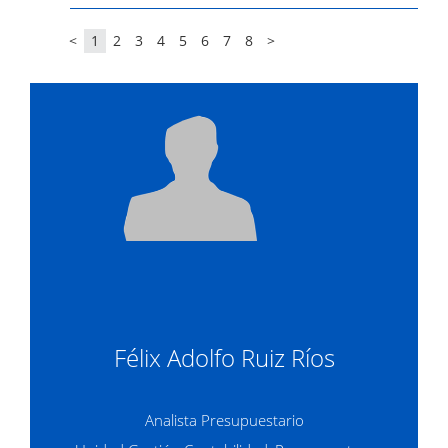
<
1
2
3
4
5
6
7
8
>
Félix Adolfo Ruiz Ríos
Analista Presupuestario