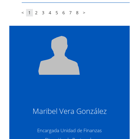
<
1
2
3
4
5
6
7
8
>
Maribel Vera González
Encargada Unidad de Finanzas