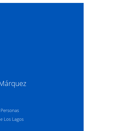
s Márquez
 Personas
de Los Lagos