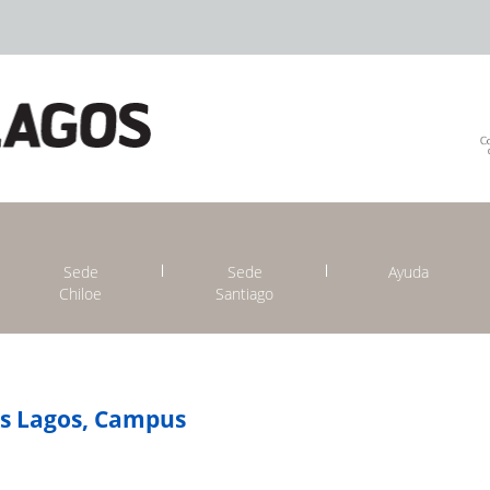
Sede
Sede
Ayuda
Chiloe
Santiago
os Lagos, Campus