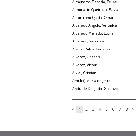
Almendras Tiznado, Felipe
Almonacid Queiruga, Flavia
Altamirano Ojeda, Omar
Alvarado Angulo, Verónica
Alvarado Mellado, Lucila
Alvarado, Verónica
Alvarez Silva, Carolina
Alvarez, Cristian
Alvarez, Victor
Alvial, Cristian
Amulef, Maria de Jesus
Andrade Delgado, Gustavo
<
1
2
3
4
5
6
7
8
>