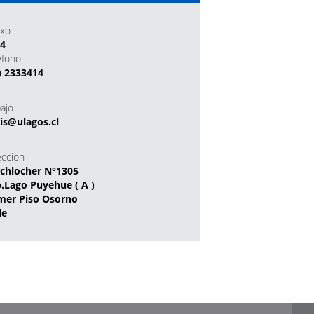
xo
14
efono
) 2333414
bajo
lis@ulagos.cl
eccion
chlocher N°1305
.Lago Puyehue ( A )
mer Piso Osorno
le